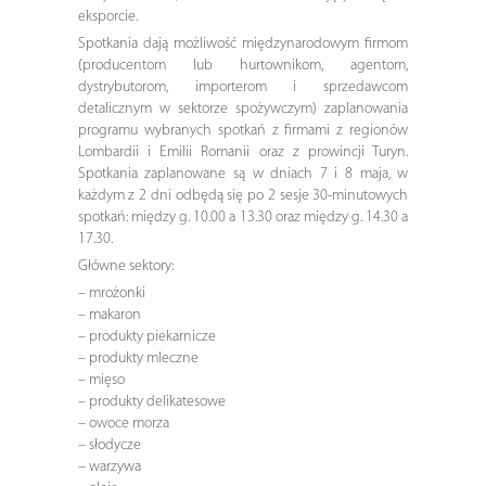
eksporcie.
Spotkania dają możliwość międzynarodowym firmom
(producentom lub hurtownikom, agentom,
dystrybutorom, importerom i sprzedawcom
detalicznym w sektorze spożywczym) zaplanowania
programu wybranych spotkań z firmami z regionów
Lombardii i Emilii Romanii oraz z prowincji Turyn.
Spotkania zaplanowane są w dniach 7 i 8 maja, w
każdym z 2 dni odbędą się po 2 sesje 30-minutowych
spotkań: między g. 10.00 a 13.30 oraz między g. 14.30 a
17.30.
Główne sektory:
– mrożonki
– makaron
– produkty piekarnicze
– produkty mleczne
– mięso
– produkty delikatesowe
– owoce morza
– słodycze
– warzywa