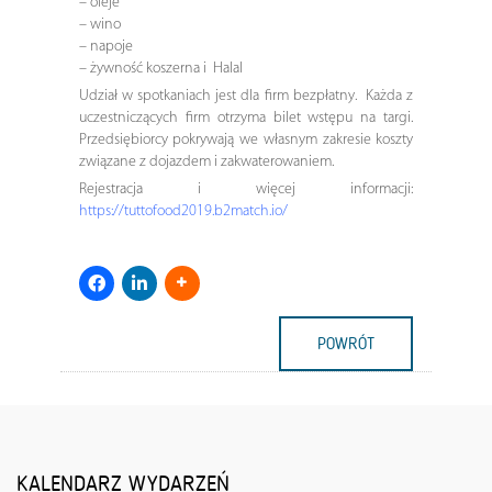
– oleje
– wino
– napoje
– żywność koszerna i Halal
Udział w spotkaniach jest dla firm bezpłatny. Każda z
uczestniczących firm otrzyma bilet wstępu na targi.
Przedsiębiorcy pokrywają we własnym zakresie koszty
związane z dojazdem i zakwaterowaniem.
Rejestracja i więcej informacji:
https://tuttofood2019.b2match.io/
POWRÓT
KALENDARZ WYDARZEŃ