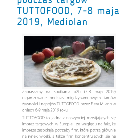
TUTTOFOOD, 7-8 maja
2019, Mediolan
Zapraszamy na spotkania b2b (7-8 maja 2019)
organizowane podczas międzynarodowych targów
żywności i napojów TUTTOFOOD przez Fiera Milano w
dniach 6-9 maja 2019 roku.
TUTTOFOOD to jedna z najszybciej rozwijających się
imprez targowych w Europie, ze względu na fakt, że
impreza zaspokaja potrzeby firm, które patrzą głównie
na rynek włoski, a także firm koncentrujących się na