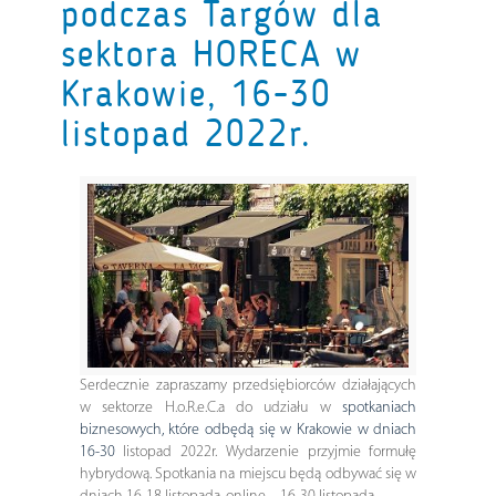
podczas Targów dla
sektora HORECA w
Krakowie, 16-30
listopad 2022r.
Serdecznie zapraszamy przedsiębiorców działających
w sektorze H.o.R.e.C.a do udziału w
spotkaniach
biznesowych, które odbędą się w Krakowie w dniach
16-30
listopad 2022r. Wydarzenie przyjmie formułę
hybrydową. Spotkania na miejscu będą odbywać się w