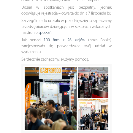
dniach 16-18 listopada, online – 16-30 listopada.
Udział w spotkaniach jest bezpłatny, jednak
obowiązuje rejestracja – otwarta do dnia 7 listopada br.
Szczególnie do udziału w przedsięwzięciu zapraszamy
przedsiębiorców działających w sektorach wskazanych
na stronie
spotkań
.
Już ponad
100 firm z 26 krajów
(poza Polską)
zarejestrowało się potwierdzając swój udział w
wydarzeniu.
Serdecznie zachęcamy, służymy pomocą.