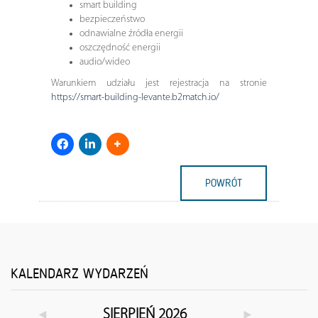
smart building
bezpieczeństwo
odnawialne źródła energii
oszczędność energii
audio/wideo
Warunkiem udziału jest rejestracja na stronie
https://smart-building-levante.b2match.io/
POWRÓT
KALENDARZ WYDARZEŃ
◄
►
SIERPIEŃ 2026