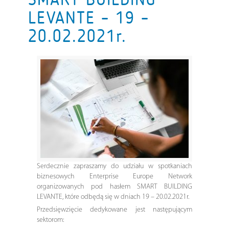
LEVANTE – 19 –
20.02.2021r.
Serdecznie zapraszamy do udziału w spotkaniach
biznesowych Enterprise Europe Network
organizowanych pod hasłem SMART BUILDING
LEVANTE, które odbędą się w dniach 19 – 20.02.2021r.
Przedsięwzięcie dedykowane jest następującym
sektorom: