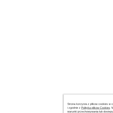
Strona korzysta z plikow cookies w ce
i zgodnie z
Polityka plikow Cookies
. 
warunki przechowywania lub dostepu