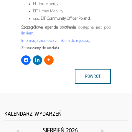
EIT InnoEnergy
EIT Urban Mobility
oraz
EIT Community Officer Poland
.
Szczegółowa agenda spotkania
dostępna jest pod
linkiem
.
Informacja źródłowa z linkiem do rejestracji.
Zapraszamy do udziału.
POWRÓT
KALENDARZ WYDARZEŃ
◄
►
SIERPIEŃ 2026