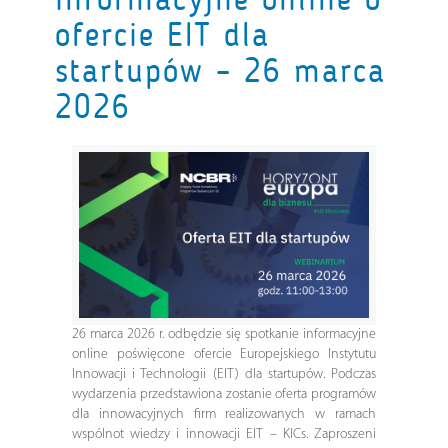
ofercie EIT dla
startupów – 26 marca
2026
26 marca 2026 r. odbędzie się spotkanie informacyjne
online poświęcone ofercie
Europejskiego Instytutu
Innowacji i Technologii
(EIT) dla startupów. Podczas
wydarzenia przedstawiona zostanie oferta programów
dla innowacyjnych firm realizowanych w ramach
wspólnot wiedzy i innowacji EIT – KICs. Zaproszeni