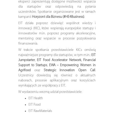
eksperci zaprezentują dostępne możliwości wsparcia
dla startupów oraz odpowiedzą na pytania
uczestników. Spotkanie organizowane jest w ramach
kampanii
Horyzont dla Biznesu (#HE4Business)
.
EIT działa poprzez dziewięć wspólnot wiedzy i
innowacji (KIC), które wspierają europejskie startupy i
innowatorów m.in. poprzez programy akceleracyjne,
mentoring oraz wsparcie w procesie pozyskiwania
finansowania.
W trakcie spotkania przedstawiciele KICs omówią
najważniejsze programy dla startupów, w tym m.in.:
EIT
Jumpstarter
,
EIT Food Accelerator Network
,
Financial
Support to Startups
,
EWA – Empowering Women in
Agrifood
oraz
Strategic Innovation Open Call
.
Uczestnicy dowiedzą się również o aktualnych
naborach, procesie aplikacyjnym oraz korzyściach
wynikających ze współpracy z EIT.
W wydarzeniu wezmą udział przedstawiciele:
EIT Health
EIT Food
EIT RawMaterials