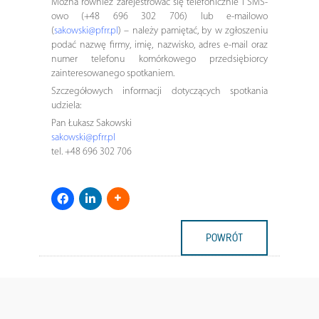
Można również zarejestrować się telefonicznie i SMS-
owo (+48 696 302 706) lub e-mailowo
(
sakowski@pfrr.pl
) – należy pamiętać, by w zgłoszeniu
podać nazwę firmy, imię, nazwisko, adres e-mail oraz
numer telefonu komórkowego przedsiębiorcy
zainteresowanego spotkaniem.
Szczegółowych informacji dotyczących spotkania
udziela:
Pan Łukasz Sakowski
sakowski@pfrr.pl
tel. +48 696 302 706
POWRÓT