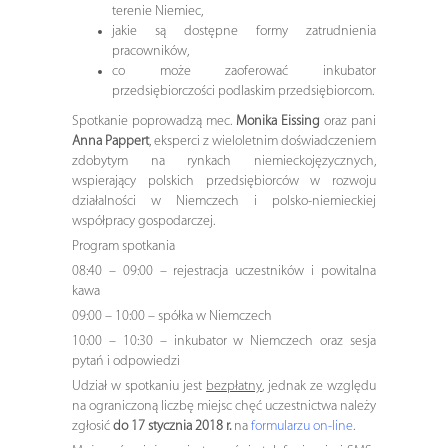
terenie Niemiec,
jakie są dostępne formy zatrudnienia
pracowników,
co może zaoferować inkubator
przedsiębiorczości podlaskim przedsiębiorcom.
Spotkanie poprowadzą mec.
Monika Eissing
oraz pani
Anna Pappert
, eksperci z wieloletnim doświadczeniem
zdobytym na rynkach niemieckojęzycznych,
wspierający polskich przedsiębiorców w rozwoju
działalności w Niemczech i polsko-niemieckiej
współpracy gospodarczej.
Program spotkania
08:40 – 09:00 – rejestracja uczestników i powitalna
kawa
09:00 – 10:00 – spółka w Niemczech
10:00 – 10:30 – inkubator w Niemczech oraz sesja
pytań i odpowiedzi
Udział w spotkaniu jest
bezpłatny
, jednak ze względu
na ograniczoną liczbę miejsc chęć uczestnictwa należy
zgłosić
do 17 stycznia 2018 r.
na
formularzu on-line
.