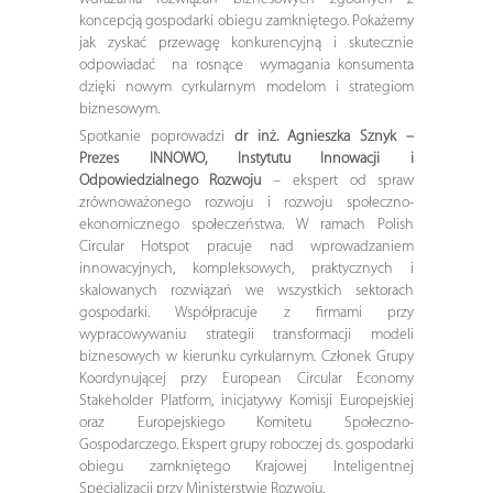
koncepcją gospodarki obiegu zamkniętego. Pokażemy
jak zyskać przewagę konkurencyjną i skutecznie
odpowiadać na rosnące wymagania konsumenta
dzięki nowym cyrkularnym modelom i strategiom
biznesowym.
Spotkanie poprowadzi
dr inż. Agnieszka Sznyk –
Prezes INNOWO, Instytutu Innowacji i
Odpowiedzialnego Rozwoju
– ekspert od spraw
zrównoważonego rozwoju i rozwoju społeczno-
ekonomicznego społeczeństwa. W ramach Polish
Circular Hotspot pracuje nad wprowadzaniem
innowacyjnych, kompleksowych, praktycznych i
skalowanych rozwiązań we wszystkich sektorach
gospodarki. Współpracuje z firmami przy
wypracowywaniu strategii transformacji modeli
biznesowych w kierunku cyrkularnym. Członek Grupy
Koordynującej przy European Circular Economy
Stakeholder Platform, inicjatywy Komisji Europejskiej
oraz Europejskiego Komitetu Społeczno-
Gospodarczego. Ekspert grupy roboczej ds. gospodarki
obiegu zamkniętego Krajowej Inteligentnej
Specjalizacji przy Ministerstwie Rozwoju.