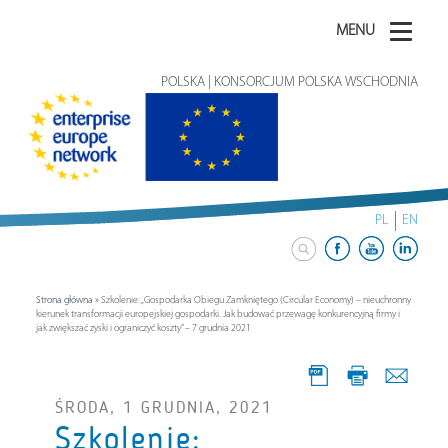
MENU
POLSKA | KONSORCJUM POLSKA WSCHODNIA
PL
EN
Strona główna
»
Szkolenie: „Gospodarka Obiegu Zamkniętego (Circular Economy) – nieuchronny
kierunek transformacji europejskiej gospodarki. Jak budować przewagę konkurencyjną firmy i
jak zwiększać zyski i ograniczyć koszty” – 7 grudnia 2021
ŚRODA, 1 GRUDNIA, 2021
Szkolenie: