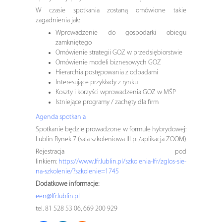
W czasie spotkania zostaną omówione takie
zagadnienia jak:
Wprowadzenie do gospodarki obiegu
zamkniętego
Omówienie strategii GOZ w przedsiębiorstwie
Omówienie modeli biznesowych GOZ
Hierarchia postępowania z odpadami
Interesujące przykłady z rynku
Koszty i korzyści wprowadzenia GOZ w MŚP
Istniejące programy / zachęty dla firm
Agenda spotkania
Spotkanie będzie prowadzone w formule hybrydowej:
Lublin Rynek 7 (sala szkoleniowa III p. /aplikacja ZOOM)
Rejestracja pod
linkiem:
https://www.lfr.lublin.pl/szkolenia-lfr/zglos-sie-
na-szkolenie/?szkolenie=1745
Dodatkowe informacje:
een@lfr.lublin.pl
tel. 81 528 53 06, 669 200 929