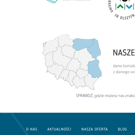
SPRAWDŹ
, gdzie możesz nas znaleź
O NAS
AKTUALNOŚCI
NASZA OFERTA
BLOG