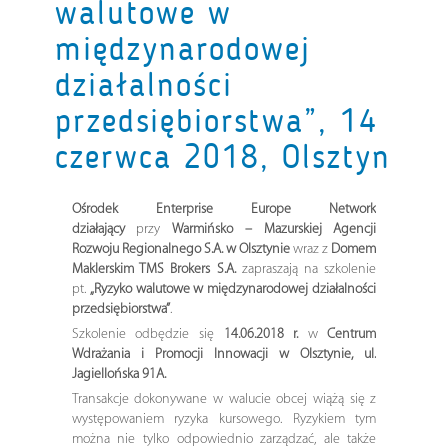
walutowe w
międzynarodowej
działalności
przedsiębiorstwa”, 14
czerwca 2018, Olsztyn
Ośrodek Enterprise Europe Network
działający
przy
Warmińsko – Mazurskiej Agencji
Rozwoju Regionalnego S.A. w Olsztynie
wraz z
Domem
Maklerskim TMS Brokers S.A.
zapraszają na szkolenie
pt.
„Ryzyko walutowe w międzynarodowej działalności
przedsiębiorstwa”
.
Szkolenie odbędzie się
14.06.2018 r.
w
Centrum
Wdrażania i Promocji Innowacji w Olsztynie, ul.
Jagiellońska 91A.
Transakcje dokonywane w walucie obcej wiążą się z
występowaniem ryzyka kursowego. Ryzykiem tym
można nie tylko odpowiednio zarządzać, ale także