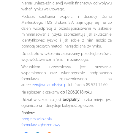
niemal uniezależnić swój wynik finansowy od wpływu
wahań rynku walutowego.
Podczas spotkania eksperci i doradcy Domu
Maklerskiego TMS Brokers S.A. zajmujący się na co
dzień współpracą z przedsiębiorstwami w zakresie
minimalizowania ryzyka zaprezentują jak skutecznie
identyfikować ryzyko i jak sobie z nim radzić za
pomocą prostych metod i narzędzi analizy rynku.
Do udziału w szkoleniu zapraszamy przedsiębiorców z
województwa warmińsko – mazurskiego.
Warunkiem uczestnictwa jest przesłanie
wypełnionego oraz własnoręcznie podpisanego
formularza zgłoszeniowego na
adres:
een@wmarr.olsztyn.pl
lub faxem: 89 521 12 60.
Na zgłoszenia czekamy
do 12.06.2018 roku.
Udział w szkoleniu jest
bezpłatny
. Liczba miejsc jest
ograniczona – decyduje kolejność zgłoszeń.
Pobierz:
program szkolenia
formularz zgłoszeniowy