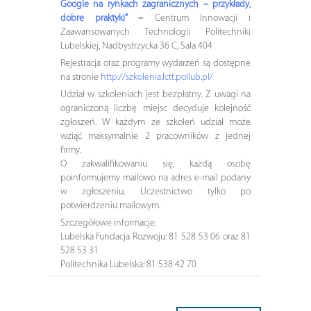
Google na rynkach zagranicznych – przykłady,
dobre praktyki”
–
Centrum Innowacji i
Zaawansowanych Technologii Politechniki
Lubelskiej, Nadbystrzycka 36 C, Sala 404
Rejestracja oraz programy wydarzeń są dostępne
na stronie
http://szkolenia.lctt.pollub.pl/
Udział w szkoleniach jest bezpłatny. Z uwagi na
ograniczoną liczbę miejsc decyduje kolejność
zgłoszeń. W każdym ze szkoleń udział może
wziąć maksymalnie 2 pracowników z jednej
firmy.
O zakwalifikowaniu się, każdą osobę
poinformujemy mailowo na adres e-mail podany
w zgłoszeniu. Uczestnictwo tylko po
potwierdzeniu mailowym.
Szczegółowe informacje:
Lubelska Fundacja Rozwoju: 81 528 53 06 oraz 81
528 53 31
Politechnika Lubelska: 81 538 42 70