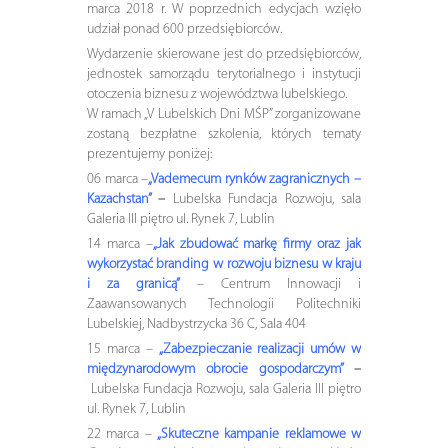
marca 2018 r. W poprzednich edycjach wzięło
udział ponad 600 przedsiębiorców.
Wydarzenie skierowane jest do przedsiębiorców,
jednostek samorządu terytorialnego i instytucji
otoczenia biznesu z województwa lubelskiego.
W ramach „V Lubelskich Dni MŚP” zorganizowane
zostaną bezpłatne szkolenia, których tematy
prezentujemy poniżej:
06 marca –
„Vademecum rynków zagranicznych –
Kazachstan”
–
Lubelska Fundacja Rozwoju, sala
Galeria III piętro ul. Rynek 7, Lublin
14 marca –
„Jak zbudować markę firmy oraz jak
wykorzystać branding w rozwoju biznesu w kraju
i za granicą”
– Centrum Innowacji i
Zaawansowanych Technologii Politechniki
Lubelskiej, Nadbystrzycka 36 C, Sala 404
15 marca –
„Zabezpieczanie realizacji umów w
międzynarodowym obrocie gospodarczym”
–
Lubelska Fundacja Rozwoju, sala Galeria III piętro
ul. Rynek 7, Lublin
22 marca –
„Skuteczne kampanie reklamowe w