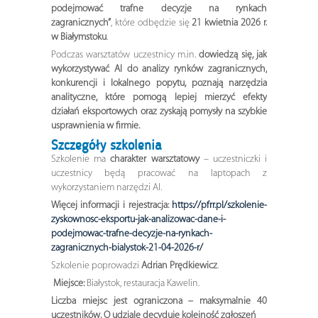
podejmować trafne decyzje na rynkach
zagranicznych”
, które odbędzie się
21 kwietnia 2026 r.
w Białymstoku
.
Podczas warsztatów uczestnicy m.in.
dowiedzą się, jak
wykorzystywać AI do analizy rynków zagranicznych,
konkurencji i lokalnego popytu, poznają narzędzia
analityczne, które pomogą lepiej mierzyć efekty
działań eksportowych oraz zyskają pomysły na szybkie
usprawnienia w firmie.
Szczegóły szkolenia
Szkolenie ma
charakter warsztatowy
– uczestniczki i
uczestnicy będą pracować na laptopach z
wykorzystaniem narzędzi AI.
Więcej informacji i rejestracja:
https://pfrr.pl/szkolenie-
zyskownosc-eksportu-jak-analizowac-dane-i-
podejmowac-trafne-decyzje-na-rynkach-
zagranicznych-bialystok-21-04-2026-r/
Szkolenie poprowadzi
Adrian Prędkiewicz
.
Miejsce:
Białystok, restauracja Kawelin.
Liczba miejsc jest ograniczona – maksymalnie 40
uczestników. O udziale decyduje kolejność zgłoszeń