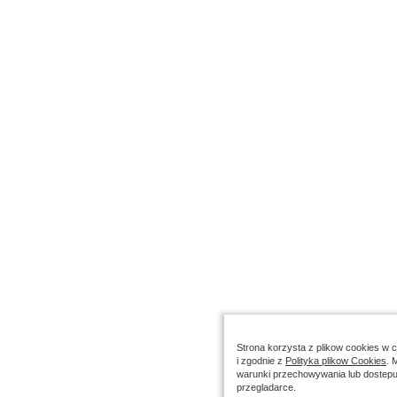
Strona korzysta z plikow cookies w ce
i zgodnie z
Polityka plikow Cookies
. 
warunki przechowywania lub dostepu
przegladarce.