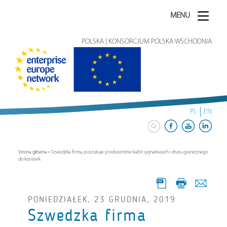
MENU
POLSKA | KONSORCJUM POLSKA WSCHODNIA
PL
EN
Strona główna
»
Szwedzka firma poszukuje producentów kabli sygnałowych i drutu granicznego
do kosiarek
PONIEDZIAŁEK, 23 GRUDNIA, 2019
Szwedzka firma