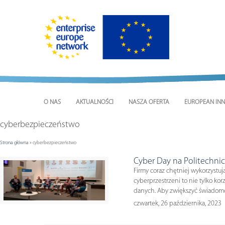
O NAS
AKTUALNOŚCI
NASZA OFERTA
EUROPEAN INN
cyberbezpieczeństwo
Strona główna
»
cyberbezpieczeństwo
Cyber Day na Politechnic
Firmy coraz chętniej wykorzystuj
cyberprzestrzeni to nie tylko k
danych. Aby zwiększyć świadom
czwartek, 26 października, 2023