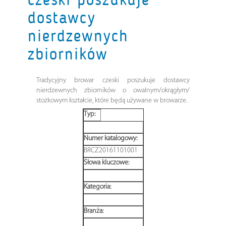
dostawcy
nierdzewnych
zbiorników
Tradycyjny browar czeski poszukuje dostawcy
nierdzewnych zbiorników o owalnym/okrągłym/
stożkowym kształcie, które będą używane w browarze.
Typ:
Numer katalogowy:
BRCZ20161101001
Słowa kluczowe:
Kategoria:
Branża: