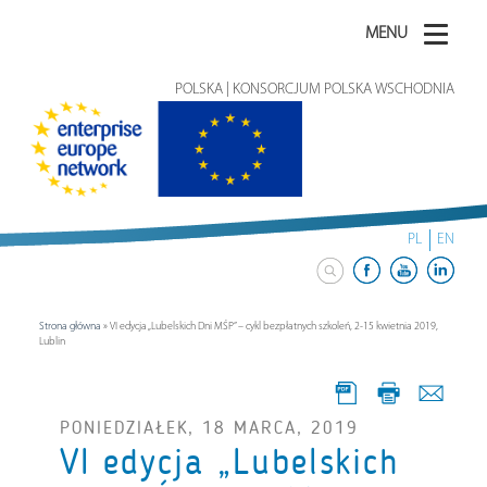
MENU
POLSKA | KONSORCJUM POLSKA WSCHODNIA
PL
EN
Strona główna
»
VI edycja „Lubelskich Dni MŚP” – cykl bezpłatnych szkoleń, 2-15 kwietnia 2019,
Lublin
PONIEDZIAŁEK, 18 MARCA, 2019
VI edycja „Lubelskich