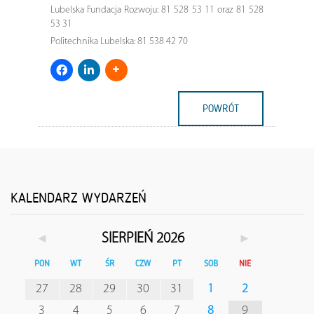
Lubelska Fundacja Rozwoju: 81 528 53 11 oraz 81 528
53 31
Politechnika Lubelska: 81 538 42 70
POWRÓT
KALENDARZ WYDARZEŃ
◄
►
SIERPIEŃ 2026
PON
WT
ŚR
CZW
PT
SOB
NIE
27
28
29
30
31
1
2
3
4
5
6
7
8
9