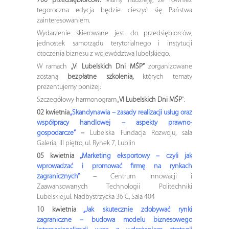
700 przedsiębiorców.
Mamy nadzieję, że również
tegoroczna edycja będzie cieszyć się Państwa
zainteresowaniem.
Wydarzenie skierowane jest do przedsiębiorców,
jednostek samorządu terytorialnego i instytucji
otoczenia biznesu z województwa lubelskiego.
W ramach
„V
I
Lubelskich Dni MŚP”
zorganizowane
zostaną
bezpłatne szkolenia,
których tematy
prezentujemy poniżej:
Szczegółowy harmonogram „
VI
Lubelskich Dni MŚP
”:
02 kwietnia
„Skandynawia – zasady realizacji usług oraz
współpracy handlowej – aspekty prawno-
gospodarcze”
–
Lubelska Fundacja Rozwoju, sala
Galeria III piętro, ul. Rynek 7, Lublin
05 kwietnia
„Marketing eksportowy – czyli jak
wprowadzać i promować firmę na rynkach
zagranicznych”
–
Centrum Innowacji i
Zaawansowanych Technologii Politechniki
Lubelskiej,ul. Nadbystrzycka 36 C, Sala 404
10 kwietnia
„Jak skutecznie zdobywać rynki
zagraniczne – budowa modelu biznesowego