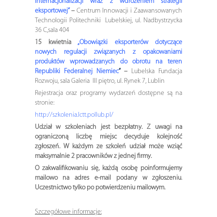
internacjonalizacji wraz z wdrożeniem strategii
eksportowej”
–
Centrum Innowacji i Zaawansowanych
Technologii Politechniki Lubelskiej, ul. Nadbystrzycka
36 C,sala 404
15 kwietnia
„Obowiązki eksporterów dotyczące
nowych regulacji związanych z opakowaniami
produktów wprowadzanych do obrotu na teren
Republiki Federalnej Niemiec
”
–
Lubelska Fundacja
Rozwoju, sala Galeria III piętro, ul. Rynek 7, Lublin
Rejestracja oraz programy wydarzeń dostępne są na
stronie:
http://szkolenia.lctt.pollub.pl/
Udział w szkoleniach jest bezpłatny. Z uwagi na
ograniczoną liczbę miejsc decyduje kolejność
zgłoszeń. W każdym ze szkoleń udział może wziąć
maksymalnie 2 pracowników z jednej firmy.
O zakwalifikowaniu się, każdą osobę poinformujemy
mailowo na adres e-mail podany w zgłoszeniu.
Uczestnictwo tylko po potwierdzeniu mailowym.
Szczegółowe informacje: