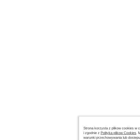
Strona korzysta z plikow cookies w ce
i zgodnie z
Polityka plikow Cookies
. 
warunki przechowywania lub dostepu