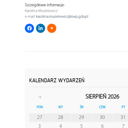
Szczegółowe informacje:
Karolina Musielewicz
e-mail:
karolina.musielewicz@swp.gda.pl
KALENDARZ WYDARZEŃ
◄
SIERPIEŃ 2026
PON
WT
ŚR
CZW
PT
27
28
29
30
31
3
4
5
6
7