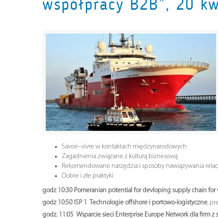
współpracy B2B”, 20 kw
Savoir–vivre w kontaktach międzynarodowych
Zagadnienia związane z kulturą biznesową
Rekomendowane narzędzia i sposoby nawiązywania relacj
Dobre i złe praktyki
godz 10:30 Pomeranian potential for devloping supply chain for
godz 10:50 ISP 1 Technologie offshore i portowo-logistyczne
, pr
godz. 11:05 Wsparcie sieci Enterprise Europe Network dla firm z s