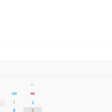
►
SOB
NIE
1
2
8
9