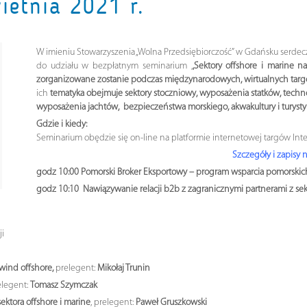
ietnia 2021 r.
W imieniu Stowarzyszenia „Wolna Przedsiębiorczość” w Gdańsku serdeczni
do udziału w bezpłatnym seminarium ,
,Sektory offshore i marine 
zorganizowane zostanie podczas międzynarodowych, wirtualnych targ
ich
tematyka obejmuje sektory stoczniowy, wyposażenia statków, techno
wyposażenia jachtów, bezpieczeństwa morskiego, akwakultury i turystyk
Gdzie i kiedy:
Seminarium obędzie się on-line na platformie internetowej targów Int
Szczegóły i zapisy
godz 10:00 Pomorski Broker Eksportowy – program wsparcia pomorskic
godz 10:10 Nawiązywanie relacji b2b z zagranicznymi partnerami z sekt
i
 wind offshore,
prelegent:
Mikołaj Trunin
elegent:
Tomasz Szymczak
ektora offshore i marine
, prelegent:
Paweł Gruszkowski