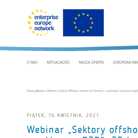
O NAS
AKTUALNOŚCI
NASZA OFERTA
EUROPEAN INN
Strona główna
»
Webinar „Sektory offshore i marine na Pomorzu – potencjał i wsparcie współ
PIĄTEK, 16 KWIETNIA, 2021
Webinar „Sektory offsho