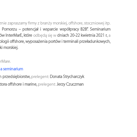
e zapraszamy firmy z branży morskiej, offshore, stoczniowej itp.
na Pomorzu – potencjał i wsparcie współpracy B2B”. Seminarium
ów InterMarE, które
odbędą się w
dniach 20-22 kwietnia 2021 r.
, a
logii offshore, wyposażenia portów i terminali przeładunkowych,
i morskiej.
erMare.
 na seminarium
h przedsiębiorstw,
prelegent:
Donata Strycharczyk
ora offshore i marine,
prelegent:
Jerzy Czuczman