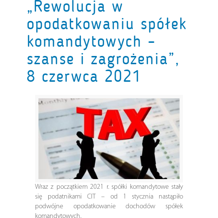
„Rewolucja w
opodatkowaniu spółek
komandytowych –
szanse i zagrożenia”,
8 czerwca 2021
Wraz z początkiem 2021 r. spółki komandytowe stały
się podatnikami CIT – od 1 stycznia nastąpiło
podwójne opodatkowanie dochodów spółek
komandytowych.