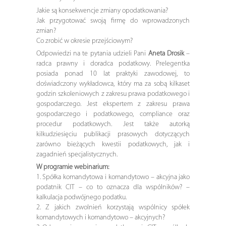
Jakie są konsekwencje zmiany opodatkowania?
Jak przygotować swoją firmę do wprowadzonych
zmian?
Co zrobić w okresie przejściowym?
Odpowiedzi na te pytania udzieli Pani
Aneta Drosik
–
radca prawny i doradca podatkowy. Prelegentka
posiada ponad 10 lat praktyki zawodowej, to
doświadczony wykładowca, który ma za sobą kilkaset
godzin szkoleniowych z zakresu prawa podatkowego i
gospodarczego. Jest ekspertem z zakresu prawa
gospodarczego i podatkowego, compliance oraz
procedur podatkowych. Jest także autorką
kilkudziesięciu publikacji prasowych dotyczących
zarówno bieżących kwestii podatkowych, jak i
zagadnień specjalistycznych.
W programie webinarium:
1. Spółka komandytowa i komandytowo – akcyjna jako
podatnik CIT – co to oznacza dla wspólników? –
kalkulacja podwójnego podatku.
2. Z jakich zwolnień korzystają wspólnicy spółek
komandytowych i komandytowo – akcyjnych?