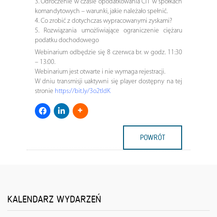
3. Odroczenie w czasie opodatkowania CIT w spółkach
komandytowych – warunki, jakie należało spełnić.
4. Co zrobić z dotychczas wypracowanymi zyskami?
5. Rozwiązania umożliwiające ograniczenie ciężaru
podatku dochodowego
Webinarium odbędzie się 8 czerwca br. w godz. 11:30
– 13:00.
Webinarium jest otwarte i nie wymaga rejestracji.
W dniu transmisji uaktywni się player dostępny na tej
stronie
https://bit.ly/3o2tldK
POWRÓT
KALENDARZ WYDARZEŃ