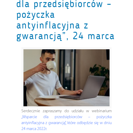
dla przedsiębiorców –
pożyczka
antyinflacyjna z
gwarancją”, 24 marca
Serdecznie zapraszamy do udziału w webinarium
„Wsparcie dla przedsiębiorców – pożyczka
antyinflacyjna z gwarancją”, które odbędzie się w dniu
24 marca 2022r.