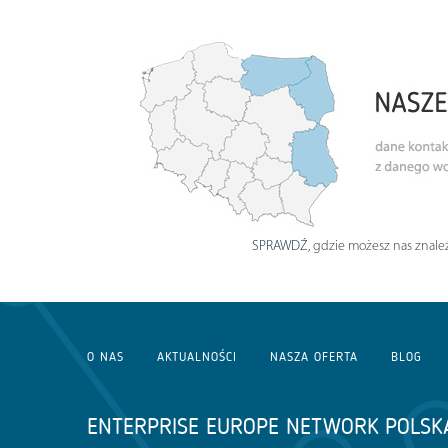
SPRAWDŹ
, gdzie możesz nas znaleź
O NAS
AKTUALNOŚCI
NASZA OFERTA
BLOG
ENTERPRISE EUROPE NETWORK POLSK