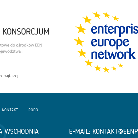
ć najbliżej
KONTAKT
RODO
A WSCHODNIA
E-MAIL:
KONTAKT@EENP