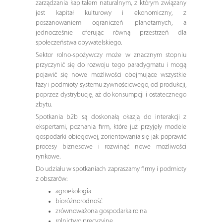
zarządzania kapitałem naturalnym, z którym związany
jest kapitał kulturowy i ekonomiczny, z
poszanowaniem ograniczeń planetarnych, a
jednocześnie oferując równą przestrzeń dla
społeczeństwa obywatelskiego.
Sektor rolno-spożywczy może w znacznym stopniu
przyczynić się do rozwoju tego paradygmatu i mogą
pojawić się nowe możliwości obejmujące wszystkie
fazy i podmioty systemu żywnościowego, od produkcji,
poprzez dystrybucję, aż do konsumpcji i ostatecznego
zbytu.
Spotkania b2b są doskonałą okazją do interakcji z
ekspertami, poznania firm, które już przyjęły modele
gospodarki obiegowej, zorientowania się jak poprawić
procesy biznesowe i rozwinąć nowe możliwości
rynkowe.
Do udziału w spotkaniach zapraszamy firmy i podmioty
z obszarów:
agroekologia
bioróżnorodność
zrównoważona gospodarka rolna
rolnictwo precyzyjne