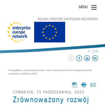
MENU
POLSKA | KONSORCJUM POLSKA WSCHODNIA
PL
EN
Strona główna
»
Zrównoważony rozwój – czyli co i jak poprawić w firmie, by gospodarować
energią bez szkody dla portfela
CZWARTEK, 13 PAŹDZIERNIKA, 2022
Zrównoważony rozwój