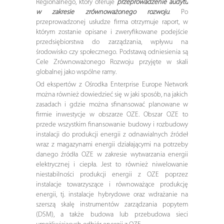
Regionalnego, który oferuje
przeprowadzenie audytu
w zakresie zrównoważonego rozwoju
. Po
przeprowadzonej usłudze firma otrzymuje raport, w
którym zostanie opisane i zweryfikowane podejście
przedsiębiorstwa do zarządzania, wpływu na
środowisko czy społecznego. Podstawą odniesienia są
Cele Zrównoważonego Rozwoju przyjęte w skali
globalnej jako wspólne ramy.
Od ekspertów z Ośrodka Enterprise Europe Network
można również dowiedzieć się w jaki sposób, na jakich
zasadach i gdzie można sfinansować planowane w
firmie inwestycje w obszarze OZE. Obszar OZE to
przede wszystkim finansowanie budowy i rozbudowy
instalacji do produkcji energii z odnawialnych źródeł
wraz z magazynami energii działającymi na potrzeby
danego źródła OZE w zakresie wytwarzania energii
elektrycznej i ciepła. Jest to również niwelowanie
niestabilności produkcji energii z OZE poprzez
instalacje towarzyszące i równoważące produkcję
energii, tj. instalacje hybrydowe oraz wdrażanie na
szerszą skalę instrumentów zarządzania popytem
(DSM), a także budowa lub przebudowa sieci