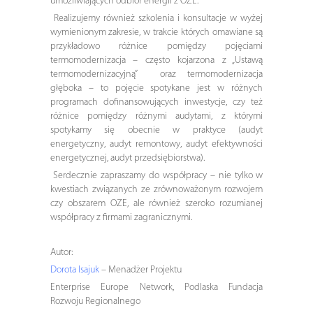
umożliwiających odbiór energii z OZE.
Realizujemy również szkolenia i konsultacje w wyżej
wymienionym zakresie, w trakcie których omawiane są
przykładowo różnice pomiędzy pojęciami
termomodernizacja – często kojarzona z „Ustawą
termomodernizacyjną” oraz termomodernizacja
głęboka – to pojęcie spotykane jest w różnych
programach dofinansowujących inwestycje, czy też
różnice pomiędzy różnymi audytami, z którymi
spotykamy się obecnie w praktyce (audyt
energetyczny, audyt remontowy, audyt efektywności
energetycznej, audyt przedsiębiorstwa).
Serdecznie zapraszamy do współpracy – nie tylko w
kwestiach związanych ze zrównoważonym rozwojem
czy obszarem OZE, ale również szeroko rozumianej
współpracy z firmami zagranicznymi.
Autor:
Dorota Isajuk
– Menadżer Projektu
Enterprise Europe Network, Podlaska Fundacja
Rozwoju Regionalnego