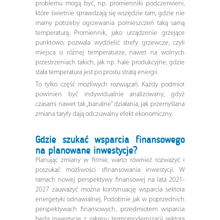
problemu mogą być, np. promienniki podczerwieni,
które świetnie sprawdzają się wszędzie tam, gdzie nie
mamy potrzeby ogrzewania pomieszczeń taką samą
temperaturą. Promiennik, jako urządzenie grzejące
punktowo, pozwala wydzielić strefy grzewcze, czyli
miejsca o różnej temperaturze, nawet na wolnych
przestrzeniach takich, jak np. hale produkcyjne, gdzie
stała temperatura jest po prostu stratą energii.
To tylko część możliwych rozwiązań. Każdy podmiot
powinien być indywidualnie analizowany, gdyż
czasami nawet tak „banalne” działania, jak przemyślana
zmiana taryfy dają odczuwalny efekt ekonomiczny.
Gdzie szukać wsparcia finansowego
na planowane inwestycje?
Planując zmiany w firmie, warto również rozważyć i
poszukać możliwości sfinansowania inwestycji. W
ramach nowej perspektywy finansowej na lata 2021-
2027 zauważyć można kontynuację wsparcia sektora
energetyki odnawialnej. Podobnie jak w poprzednich
perspektywach finansowych, przedmiotem wsparcia
będą inwestycje z zakresu termomodernizacji sektora