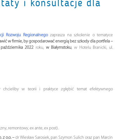
taty i konsultacje dla
acji Rozwoju Regionalnego
zaprasza na szkolenie o tematyce
rawić w firmie, by gospodarować energią bez szkody dla portfela –
października 2022
roku,
w Białymstoku
,
w Hotelu Branicki, ul.
y chcieliby w teorii i praktyce zgłębić temat efektywnego
ny, remontowy, ex ante, ex post).
 z o.o. –
dr Wiesław Sarosiek, pan Szymon Sulich oraz pan Marcin