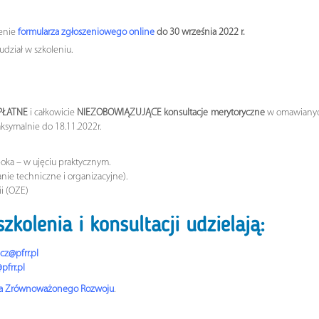
ienie
formularza zgłoszeniowego online
do 30 września 2022 r.
udział w szkoleniu.
PŁATNE
i całkowicie
NIEZOBOWIĄZUJĄCE
konsultacje merytoryczne
w omawianych 
 maksymalnie do 18.11.2022r.
oka – w ujęciu praktycznym.
nie techniczne i organizacyjne).
i (OZE)
kolenia i konsultacji udzielają:
cz@pfrr.pl
pfrr.pl
ia Zrównoważonego Rozwoju
.