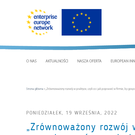
O NAS
AKTUALNOŚCI
NASZA OFERTA
EUROPEAN INN
Strona główna
»
„Zrównoważony rozwój w praktyce, czyli co i jak poprawić w firmie, by gospo
PONIEDZIAŁEK, 19 WRZEŚNIA, 2022
„Zrównoważony rozwój w 