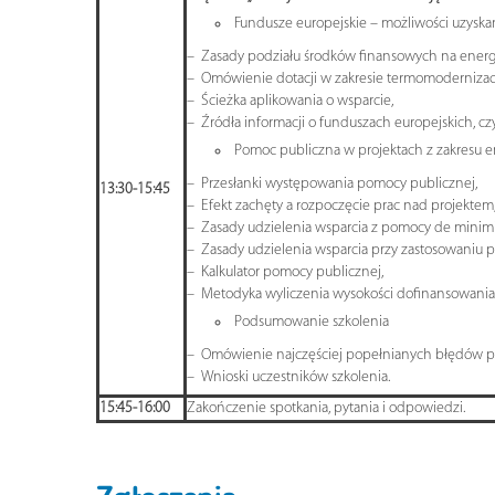
Fundusze europejskie – możliwości uzyskan
– Zasady podziału środków finansowych na energ
– Omówienie dotacji w zakresie termomodernizacji
– Ścieżka aplikowania o wsparcie,
– Źródła informacji o funduszach europejskich, czy
Pomoc publiczna w projektach z zakresu e
– Przesłanki występowania pomocy publicznej,
13:30-15:45
– Efekt zachęty a rozpoczęcie prac nad projektem
– Zasady udzielenia wsparcia z pomocy de minimi
– Zasady udzielenia wsparcia przy zastosowaniu 
– Kalkulator pomocy publicznej,
– Metodyka wyliczenia wysokości dofinansowania 
Podsumowanie szkolenia
– Omówienie najczęściej popełnianych błędów p
– Wnioski uczestników szkolenia.
15:45-16:00
Zakończenie spotkania, pytania i odpowiedzi.