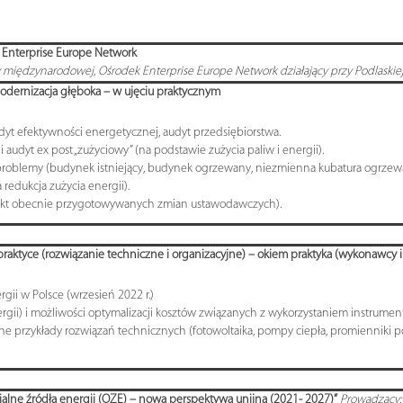
i Enterprise Europe Network
cy międzynarodowej, Ośrodek Enterprise Europe Network działający przy Podlaski
modernizacja głęboka – w ujęciu praktycznym
yt efektywności energetycznej, audyt przedsiębiorstwa.
i audyt ex post „zużyciowy” (na podstawie zużycia paliw i energii).
problemy (budynek istniejący, budynek ogrzewany, niezmienna kubatura ogrzew
 redukcja zużycia energii).
ekt obecnie przygotowywanych zmian ustawodawczych).
praktyce (rozwiązanie techniczne i organizacyjne) – okiem praktyka (wykonawcy ins
ii w Polsce (wrzesień 2022 r.)
ergii) i możliwości optymalizacji kosztów związanych z wykorzystaniem instrum
ne przykłady rozwiązań technicznych (fotowoltaika, pompy ciepła, promienniki pod
ialne źródła energii (OZE) – nowa perspektywa unijna (2021- 2027)”
Prowadzący: 