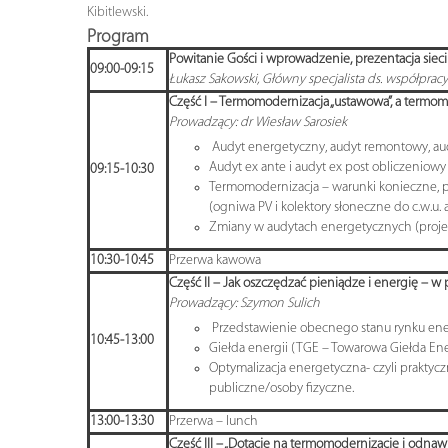
Kibitlewski.
Program
Powitanie Gości i wprowadzenie, prezentacja siec
09:00-09:15
Łukasz Sakowski, Główny specjalista ds. współpra
Część I – Termomodernizacja „ustawowa”, a termo
Prowadzący: dr Wiesław Sarosiek
Audyt energetyczny, audyt remontowy, aud
Audyt ex ante i audyt ex post obliczeniowy 
09:15-10:30
Termomodernizacja – warunki konieczne, 
(ogniwa PV i kolektory słoneczne do c.w.u. a
Zmiany w audytach energetycznych (proj
10:30-10:45
Przerwa kawowa
Część II – Jak oszczędzać pieniądze i energię – w 
Prowadzący: Szymon Sulich
Przedstawienie obecnego stanu rynku energ
10:45-13:00
Giełda energii (TGE – Towarowa Giełda En
Optymalizacja energetyczna- czyli praktycz
publiczne/osoby fizyczne.
13:00-13:30
Przerwa – lunch
Część III – „Dotacje na termomodernizację i odnaw