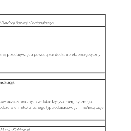
ej Fundacji Rozwoju Regionalnego
ana, przedsięwzięcia powodujące dodatni efekt energetyczny
talacji).
entów pozatechnicznych w dobie kryzysu energetycznego.
czerwieni, etc.) u rożnego typu odbiorców: tj.: firma/instytucje
Marcin Kibitlewski