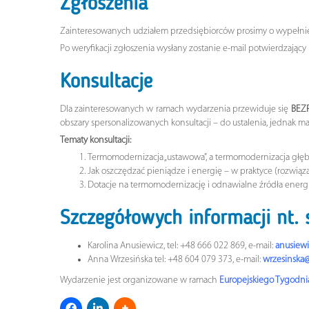
Zgłoszenia
Zainteresowanych udziałem przedsiębiorców prosimy o wypełn
Po weryfikacji zgłoszenia wysłany zostanie e-mail potwierdzający 
Konsultacje
Dla zainteresowanych w ramach wydarzenia przewiduje się
BEZ
obszary spersonalizowanych konsultacji – do ustalenia, jednak
Tematy konsultacji:
Termomodernizacja „ustawowa”, a termomodernizacja głęb
Jak oszczędzać pieniądze i energię – w praktyce (rozwiąza
Dotacje na termomodernizację i odnawialne źródła energi
Szczegółowych informacji nt. sz
Karolina Anusiewicz, tel: +48 666 022 869, e-mail:
anusiewi
Anna Wrzesińska tel: +48 604 079 373, e-mail
:
wrzesinska@
Wydarzenie jest organizowane w ramach
Europejskiego Tygodn