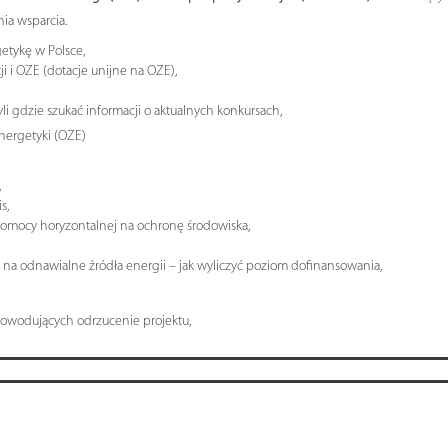
ia wsparcia.
etykę w Polsce,
 i OZE (dotacje unijne na OZE),
li gdzie szukać informacji o aktualnych konkursach,
nergetyki (OZE)
,
s,
pomocy horyzontalnej na ochronę środowiska,
na odnawialne źródła energii – jak wyliczyć poziom dofinansowania,
owodujących odrzucenie projektu,