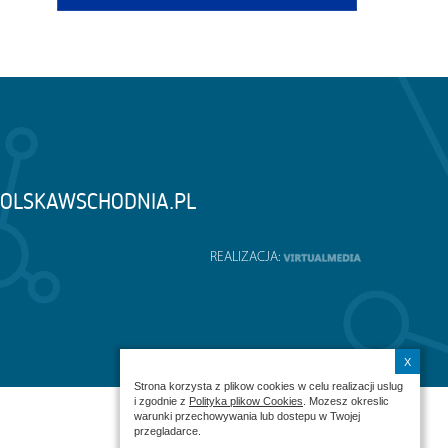
OLSKAWSCHODNIA.PL
REALIZACJA:
X
Strona korzysta z plikow cookies w celu realizacji uslug
i zgodnie z
Polityka plikow Cookies
. Mozesz okreslic
warunki przechowywania lub dostepu w Twojej
przegladarce.