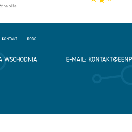
ć najbliżej
KONTAKT
RODO
A WSCHODNIA
E-MAIL:
KONTAKT@EENP