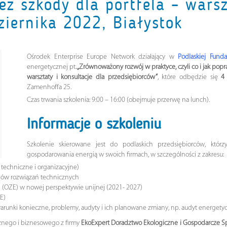
z szkody dla portfela – warsz
ziernika 2022, Białystok
Ośrodek Enterprise Europe Network działający w
Podlaskiej Fund
energetycznej pt
. „Zrównoważony rozwój w praktyce, czyli co i jak pop
warsztaty i konsultacje dla przedsiębiorców”
, które odbędzie się
4 
Zamenhoffa 25.
Czas trwania szkolenia: 9:00 – 16:00 (obejmuje przerwę na lunch).
Informacje o szkoleniu
Szkolenie skierowane jest do podlaskich przedsiębiorców, którz
gospodarowania energią w swoich firmach, w szczególności z zakresu:
 techniczne i organizacyjne)
adów rozwiązań technicznych
i (OZE) w nowej perspektywie unijnej (2021- 2027)
E)
unki konieczne, problemy, audyty i ich planowane zmiany, np. audyt energetycz
cznego i biznesowego z firmy
EkoExpert Doradztwo Ekologiczne i Gospodarcze Sp.