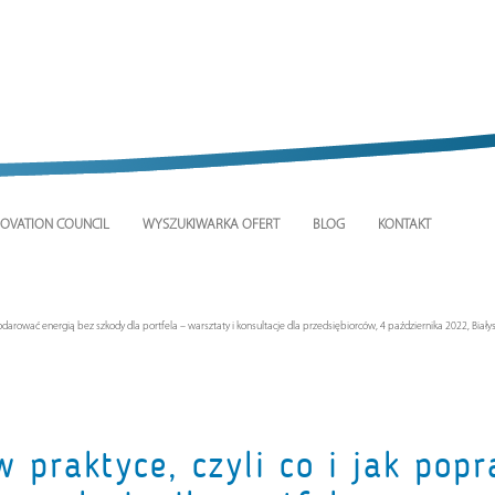
OVATION COUNCIL
WYSZUKIWARKA OFERT
BLOG
KONTAKT
darować energią bez szkody dla portfela – warsztaty i konsultacje dla przedsiębiorców, 4 października 2022, Biały
praktyce, czyli co i jak popr