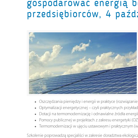
gospodarować energią be
przedsiębiorców, 4 paźd
Oszczędzania pieniędzy i energii w praktyce (rozwiązanie
Optymalizacji energetycznej – czyli praktycznych przykł
Dotacji na termomodernizację i odnawialne źródła energi
Pomocy publicznej w projektach z zakresu energetyki (OZ
Termomodernizacji w ujęciu ustawowym i praktycznym (war
Szkolenie poprowadzą specjaliści w zakresie doradztwa ekologi