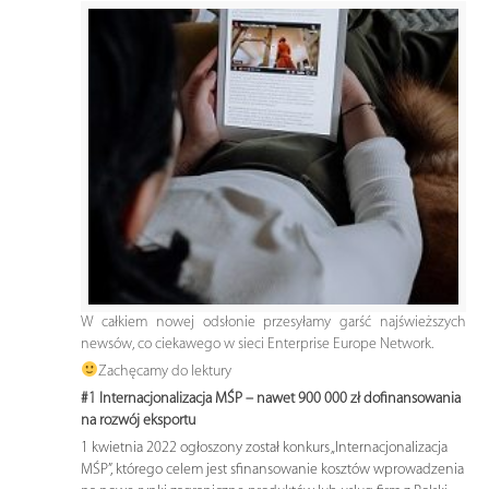
W całkiem nowej odsłonie przesyłamy garść najświeższych
newsów, co ciekawego w sieci Enterprise Europe Network.
Zachęcamy do lektury
#1 Internacjonalizacja MŚP – nawet 900 000 zł dofinansowania
na rozwój eksportu
1 kwietnia 2022 ogłoszony został konkurs „Internacjonalizacja
MŚP”, którego celem jest sfinansowanie kosztów wprowadzenia