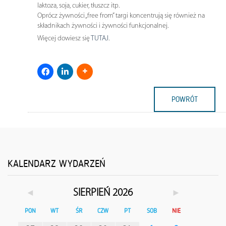
laktoza, soja, cukier, tłuszcz itp.
Oprócz żywności „free from” targi koncentrują się również na
składnikach żywności i żywności funkcjonalnej.
Więcej dowiesz się
TUTAJ
.
POWRÓT
KALENDARZ WYDARZEŃ
◄
►
SIERPIEŃ 2026
PON
WT
ŚR
CZW
PT
SOB
NIE