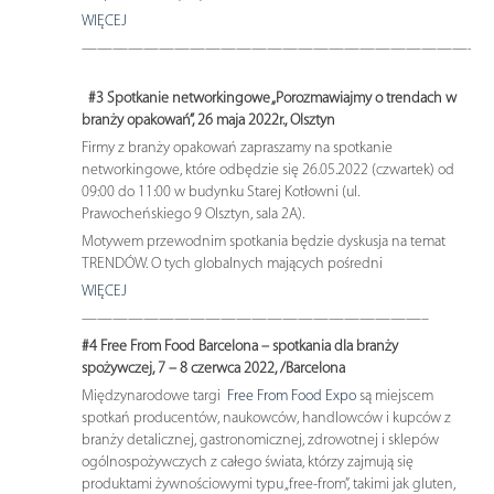
WIĘCEJ
——————————————————————————
#3 Spotkanie networkingowe „Porozmawiajmy o trendach w
branży opakowań”, 26 maja 2022r., Olsztyn
Firmy z branży opakowań zapraszamy na spotkanie
networkingowe, które odbędzie się 26.05.2022 (czwartek) od
09:00 do 11:00 w budynku Starej Kotłowni (ul.
Prawocheńskiego 9 Olsztyn, sala 2A).
Motywem przewodnim spotkania będzie dyskusja na temat
TRENDÓW. O tych globalnych mających pośredni
WIĘCEJ
——————————————————————–
#4 Free From Food Barcelona – spotkania dla branży
spożywczej, 7 – 8 czerwca 2022, /Barcelona
Międzynarodowe targi
Free From Food Expo
są miejscem
spotkań producentów, naukowców, handlowców i kupców z
branży detalicznej, gastronomicznej, zdrowotnej i sklepów
ogólnospożywczych z całego świata, którzy zajmują się
produktami żywnościowymi typu „free-from”, takimi jak gluten,