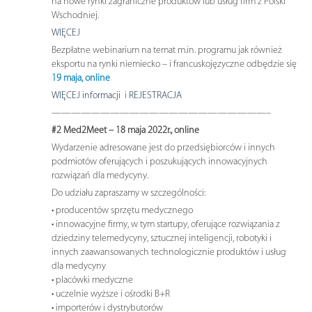
na nowe rynki zagraniczne produktów lub usług firm z Polski
Wschodniej.
WIĘCEJ
Bezpłatne webinarium na temat m.in. programu jak również
eksportu na rynki niemiecko – i francuskojęzyczne odbędzie się
19 maja, online
WIĘCEJ
informacji
i
REJESTRACJA
——————————————————————–
#2 Med2Meet – 18 maja 2022r., online
Wydarzenie adresowane jest do przedsiębiorców i innych
podmiotów oferujących i poszukujących innowacyjnych
rozwiązań dla medycyny.
Do udziału zapraszamy w szczególności:
• producentów sprzętu medycznego
• innowacyjne firmy, w tym startupy, oferujące rozwiązania z
dziedziny telemedycyny, sztucznej inteligencji, robotyki i
innych zaawansowanych technologicznie produktów i usług
dla medycyny
• placówki medyczne
• uczelnie wyższe i ośrodki B+R
• importerów i dystrybutorów