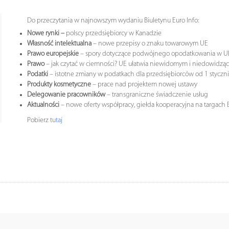
Do przeczytania w najnowszym wydaniu Biuletynu Euro Info:
Nowe rynki –
polscy przedsiębiorcy w Kanadzie
Własność intelektualna
– nowe przepisy o znaku towarowym UE
Prawo europejskie
– spory dotyczące podwójnego opodatkowania w U
Prawo
– jak czytać w ciemności? UE ułatwia niewidomym i niedowidzą
Podatki
– istotne zmiany w podatkach dla przedsiębiorców od 1 styczn
Produkty kosmetyczne
– prace nad projektem nowej ustawy
Delegowanie pracowników
– transgraniczne świadczenie usług
Aktualności
– nowe oferty współpracy, giełda kooperacyjna na targach 
Pobierz
tutaj