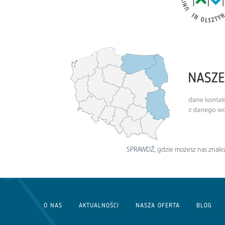
SPRAWDŹ
, gdzie możesz nas znaleź
O NAS
AKTUALNOŚCI
NASZA OFERTA
BLOG