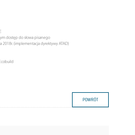
E
cym dostęp do słowa pisanego
ia 2018r. (implementacja dyrektywy ATAD)
Ecobuild
POWRÓT