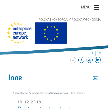
MENU
POLSKA | KONSORCJUM POLSKA WSCHODNIA
PL
EN
Inne
Strona główna
»
Najnowsze oferty współpracy zagranicznej
»
Inne
»
Strona 5
19.12.2018