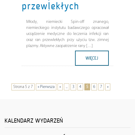
przewlekłych
Młody, niemiecki Spin-off znanego,
niemieckiego instytutu badawczego opracował
urządzenie medyczne do leczenia infekcji ran
oraz ran przewlekłych przy użyciu tzw. zimnej
plazmy. Aktywne zaopatrzenie rany […]
WIĘCEJ
Strona 5 z 7
« Pierwsza
«
...
3
4
5
6
7
»
KALENDARZ WYDARZEŃ