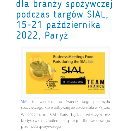
dla branży spożywczej
podczas targów SIAL,
15-21 października
2022, Paryż
SIAL
to wiodące na świecie targi przemysłu
spożywczego, które odbywają się co dwa lata w Paryżu.
W 2022 roku SIAL Paris będzie większym niż
kiedykolwiek źródłem inspiracji dla światowego
przemysłu spożywczego :