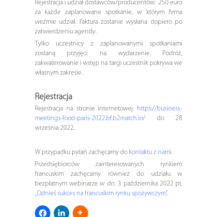
Rejestracja i udział dostawców/producentów: 250 euro
za każde zaplanowane spotkanie, w którym firma
weźmie udział. Faktura zostanie wysłana dopiero po
zatwierdzeniu agendy.
Tylko uczestnicy z zaplanowanymi spotkaniami
zostaną przyjęci na wydarzenie. Podróż,
zakwaterowanie i wstęp na targi uczestnik pokrywa we
własnym zakresie.
Rejestracja
Rejestracja na stronie internetowej:
https://business-
meetings-food-paris-2022.bf.b2match.io/
do 28
września 2022.
W przypadku pytań zachęcamy do
kontaktu z nami
.
Przedsiębiorców zainteresowanych rynkiem
francuskim zachęcamy również do udziału w
bezpłatnym webinarze w dn. 3 października 2022 pt.
„Odnieś sukces na francuskim rynku spożywczym”
.