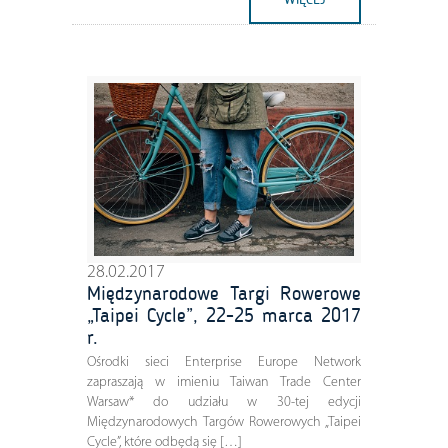
28.02.2017
Międzynarodowe Targi Rowerowe
„Taipei Cycle”, 22-25 marca 2017
r.
Ośrodki sieci Enterprise Europe Network
zapraszają w imieniu Taiwan Trade Center
Warsaw* do udziału w 30-tej edycji
Międzynarodowych Targów Rowerowych „Taipei
Cycle”, które odbędą się […]