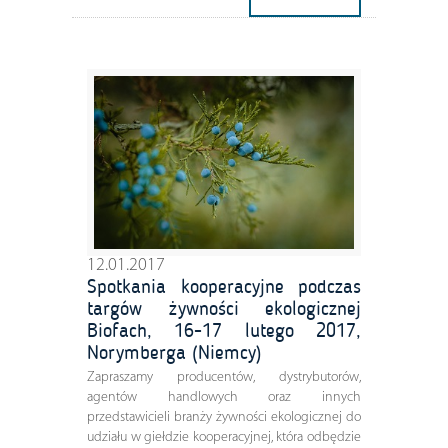
12.01.2017
Spotkania kooperacyjne podczas
targów żywności ekologicznej
Biofach, 16-17 lutego 2017,
Norymberga (Niemcy)
Zapraszamy producentów, dystrybutorów,
agentów handlowych oraz innych
przedstawicieli branży żywności ekologicznej do
udziału w giełdzie kooperacyjnej, która odbędzie