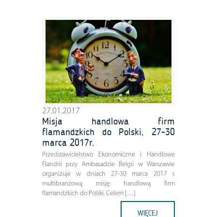
27.01.2017
Misja handlowa firm
flamandzkich do Polski, 27-30
marca 2017r.
Przedstawicielstwo Ekonomiczne i Handlowe
Flandrii przy Ambasadzie Belgii w Warszawie
organizuje w dniach 27-30 marca 2017 r.
multibranżową misję handlową firm
flamandzkich do Polski. Celem […]
WIĘCEJ