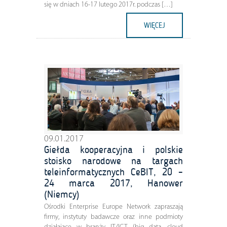
się w dniach 16-17 lutego 2017r. podczas […]
WIĘCEJ
09.01.2017
Giełda kooperacyjna i polskie
stoisko narodowe na targach
teleinformatycznych CeBIT, 20 –
24 marca 2017, Hanower
(Niemcy)
Ośrodki Enterprise Europe Network zapraszają
firmy, instytuty badawcze oraz inne podmioty