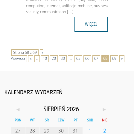
działające w branży IT/ICT (big data, cloud
computing, internet, aplikacje mobilne, business
security, communication […]
WIĘCEJ
Strona 68 z 69
«
Pierwsza
«
...
10
20
30
...
65
66
67
68
69
»
KALENDARZ WYDARZEŃ
◄
►
SIERPIEŃ 2026
PON
WT
ŚR
CZW
PT
SOB
NIE
27
28
29
30
31
1
2