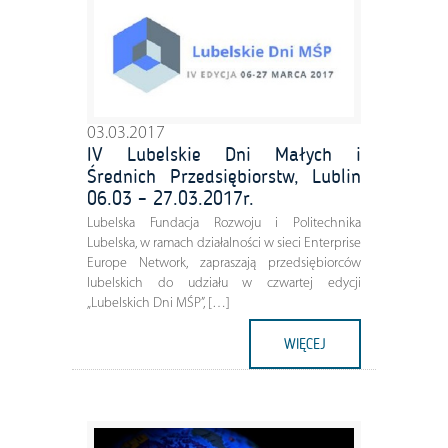
03.03.2017
IV Lubelskie Dni Małych i
Średnich Przedsiębiorstw, Lublin
06.03 – 27.03.2017r.
Lubelska Fundacja Rozwoju i Politechnika
Lubelska, w ramach działalności w sieci Enterprise
Europe Network, zapraszają przedsiębiorców
lubelskich do udziału w czwartej edycji
„Lubelskich Dni MŚP”, […]
WIĘCEJ