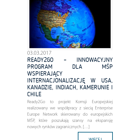
03.03.2017
READY2GO – INNOWACYJNY
PROGRAM DLA MŚP
WSPIERAJĄCY
INTERNACJONALIZACJĘ W USA,
KANADZIE, INDIACH, KAMERUNIE I
CHILE
Ready2Go to projekt Komsji Europejskiej
realizowany we współpracy z siecią Enterprise
Europe Network skierowany do europejskich
MŚP, które poszukają szansy na ekspansję
nowych rynków zagranicznych. […]
WIĘCEJ