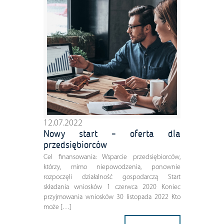
12.07.2022
Nowy start – oferta dla
przedsiębiorców
Cel finansowania: Wsparcie przedsiębiorców,
którzy, mimo niepowodzenia, ponownie
rozpoczęli działalność gospodarczą Start
składania wniosków 1 czerwca 2020 Koniec
przyjmowania wniosków 30 listopada 2022 Kto
może […]