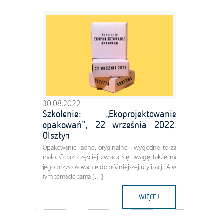
30.08.2022
Szkolenie: „Ekoprojektowanie
opakowań”, 22 września 2022,
Olsztyn
Opakowanie ładne, oryginalne i wygodne to za
mało. Coraz częściej zwraca się uwagę także na
jego przystosowanie do późniejszej utylizacji. A w
tym temacie sama […]
WIĘCEJ