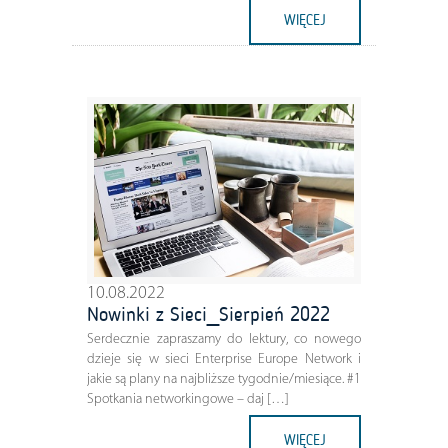
WIĘCEJ
10.08.2022
Nowinki z Sieci_Sierpień 2022
Serdecznie zapraszamy do lektury, co nowego
dzieje się w sieci Enterprise Europe Network i
jakie są plany na najbliższe tygodnie/miesiące. #1
Spotkania networkingowe – daj […]
WIĘCEJ