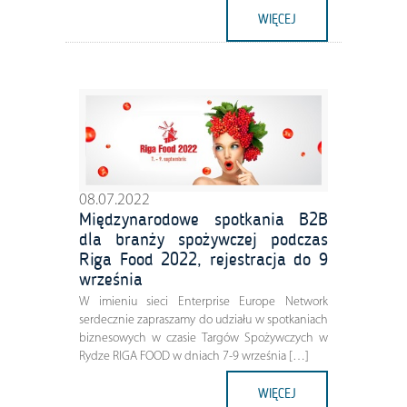
WIĘCEJ
08.07.2022
Międzynarodowe spotkania B2B
dla branży spożywczej podczas
Riga Food 2022, rejestracja do 9
września
W imieniu sieci Enterprise Europe Network
serdecznie zapraszamy do udziału w spotkaniach
biznesowych w czasie Targów Spożywczych w
Rydze RIGA FOOD w dniach 7-9 września […]
WIĘCEJ