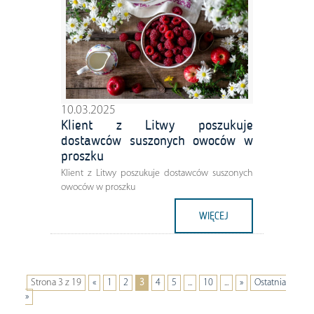
10.03.2025
Klient z Litwy poszukuje
dostawców suszonych owoców w
proszku
Klient z Litwy poszukuje dostawców suszonych
owoców w proszku
WIĘCEJ
Strona 3 z 19
«
1
2
3
4
5
...
10
...
»
Ostatnia
»