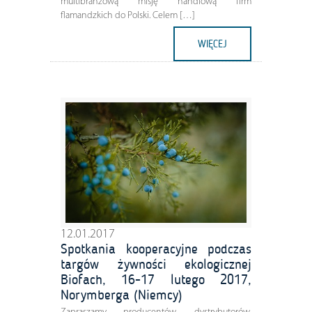
multibranżową misję handlową firm
flamandzkich do Polski. Celem […]
WIĘCEJ
12.01.2017
Spotkania kooperacyjne podczas
targów żywności ekologicznej
Biofach, 16-17 lutego 2017,
Norymberga (Niemcy)