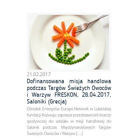
21.02.2017
Dofinansowana misja handlowa
podczas Targów Świeżych Owoców
i Warzyw FRESKON, 28.04.2017,
Saloniki (Grecja)
Ośrodek Enterprise Europe Network w Lubelskiej
Fundacji Rozwoju zaprasza przedstawicieli branży
spożywczej do udziału w misji handlowej do
Salonik podczas Międzynarodowych Targów
Świeżych Owoców i Warzyw […]