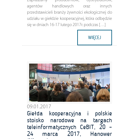
Zapraszamy producentów, dystrybutorów,
agentów handlowych oraz innych
przedstawicieli branży żywności ekologicznej do
udziału w giełdzie kooperacyjnej, która odbędzie
się w dniach 16-17 lutego 2017r. podczas […]
WIĘCEJ
09.01.2017
Giełda kooperacyjna i polskie
stoisko narodowe na targach
teleinformatycznych CeBIT, 20 –
24 marca 2017, Hanower