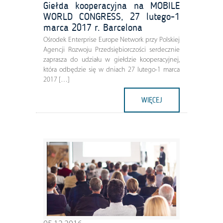
Giełda kooperacyjna na MOBILE
WORLD CONGRESS, 27 lutego-1
marca 2017 r. Barcelona
Ośrodek Enterprise Europe Network przy Polskiej
Agencji Rozwoju Przedsiębiorczości serdecznie
zaprasza do udziału w giełdzie kooperacyjnej,
która odbędzie się w dniach 27 lutego-1 marca
2017 […]
WIĘCEJ