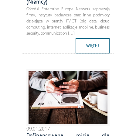
(Niemcy)
Ośrodki Enterprise Europe Network zapraszają
firmy, instytuty badawcze oraz inne podmioty
działające w branży IT/ICT (big data, cloud
computing, internet, aplikacje mobilne, business
security, communication […]
WIĘCEJ
09.01.2017
Dofinansowana misja dla