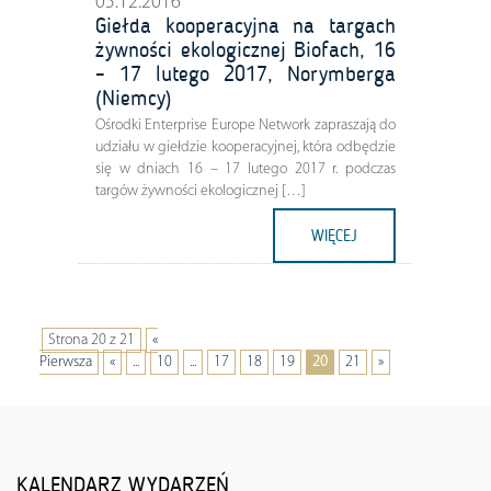
05.12.2016
Giełda kooperacyjna na targach
żywności ekologicznej Biofach, 16
– 17 lutego 2017, Norymberga
(Niemcy)
Ośrodki Enterprise Europe Network zapraszają do
udziału w giełdzie kooperacyjnej, która odbędzie
się w dniach 16 – 17 lutego 2017 r. podczas
targów żywności ekologicznej […]
WIĘCEJ
Strona 20 z 21
«
Pierwsza
«
...
10
...
17
18
19
20
21
»
KALENDARZ WYDARZEŃ