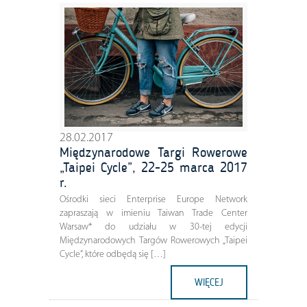
28.02.2017
Międzynarodowe Targi Rowerowe
„Taipei Cycle”, 22-25 marca 2017
r.
Ośrodki sieci Enterprise Europe Network
zapraszają w imieniu Taiwan Trade Center
Warsaw* do udziału w 30-tej edycji
Międzynarodowych Targów Rowerowych „Taipei
Cycle”, które odbędą się […]
WIĘCEJ