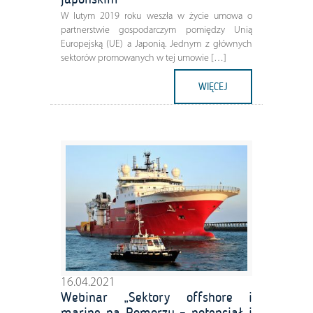
W lutym 2019 roku weszła w życie umowa o
partnerstwie gospodarczym pomiędzy Unią
Europejską (UE) a Japonią. Jednym z głównych
sektorów promowanych w tej umowie […]
WIĘCEJ
16.04.2021
Webinar „Sektory offshore i
marine na Pomorzu – potencjał i