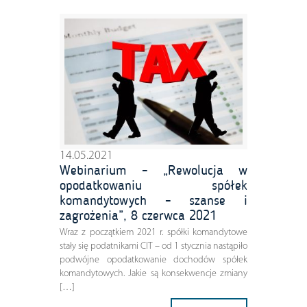
14.05.2021
Webinarium – „Rewolucja w
opodatkowaniu spółek
komandytowych – szanse i
zagrożenia”, 8 czerwca 2021
Wraz z początkiem 2021 r. spółki komandytowe
stały się podatnikami CIT – od 1 stycznia nastąpiło
podwójne opodatkowanie dochodów spółek
komandytowych. Jakie są konsekwencje zmiany
[…]