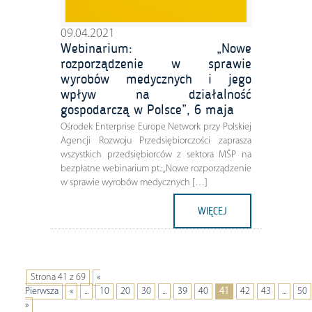
09.04.2021
Webinarium: „Nowe
rozporządzenie w sprawie
wyrobów medycznych i jego
wpływ na działalność
gospodarczą w Polsce”, 6 maja
Ośrodek Enterprise Europe Network przy Polskiej
Agencji Rozwoju Przedsiębiorczości zaprasza
wszystkich przedsiębiorców z sektora MŚP na
bezpłatne webinarium pt.: „Nowe rozporządzenie
w sprawie wyrobów medycznych […]
WIĘCEJ
Strona 41 z 69
«
Pierwsza
«
...
10
20
30
...
39
40
41
42
43
...
50
»