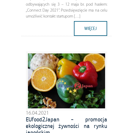
odbywających się 3 – 12 maja br. pod hasłem:
„Connect Day 2021”. Przedsięwzięcie ma na celu
umożliwić kontakt startupom […]
WIĘCEJ
16.04.2021
EUfood2Japan – promocja
ekologicznej żywności na rynku
japońskim