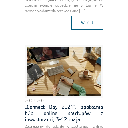
obecną sytuację odbędzie się wirtualnie. W
ramach wydarzenia przewidziane […]
WIĘCEJ
20.04.2021
„Connect Day 2021”: spotkania
b2b online startupów z
inwestorami, 3-12 maja
Zapraszamy do udziału w spotkaniach online